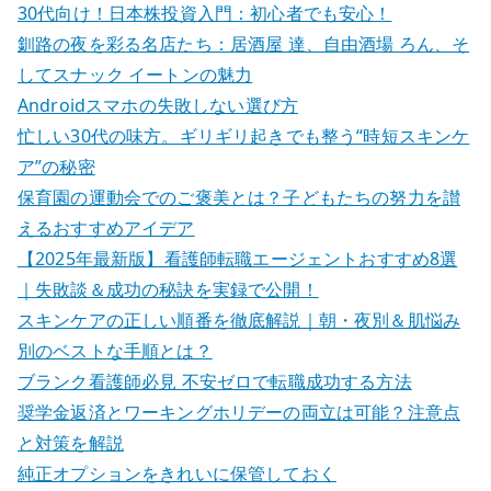
30代向け！日本株投資入門：初心者でも安心！
釧路の夜を彩る名店たち：居酒屋 達、自由酒場 ろん、そ
してスナック イートンの魅力
Androidスマホの失敗しない選び方
忙しい30代の味方。ギリギリ起きでも整う“時短スキンケ
ア”の秘密
保育園の運動会でのご褒美とは？子どもたちの努力を讃
えるおすすめアイデア
【2025年最新版】看護師転職エージェントおすすめ8選
｜失敗談＆成功の秘訣を実録で公開！
スキンケアの正しい順番を徹底解説｜朝・夜別＆肌悩み
別のベストな手順とは？
ブランク看護師必見 不安ゼロで転職成功する方法
奨学金返済とワーキングホリデーの両立は可能？注意点
と対策を解説
純正オプションをきれいに保管しておく