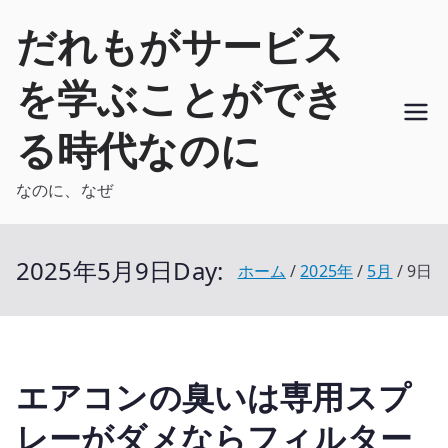
内
だれもがサービス
容
を
を学ぶことができ
ス
キ
る時代なのに
ッ
プ
なのに、なぜ
2025年5月9日
Day:
ホーム
2025年
5月
9日
エアコンの臭いは専用スプ
レーがダメならフィルター