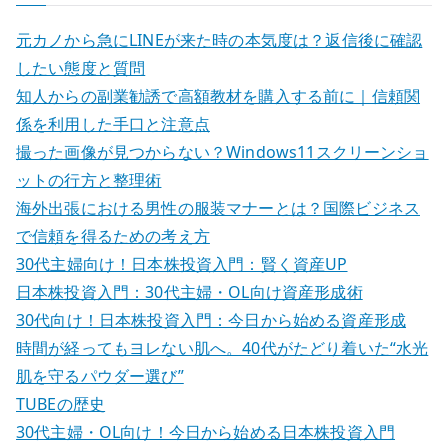
:
元カノから急にLINEが来た時の本気度は？返信後に確認
したい態度と質問
知人からの副業勧誘で高額教材を購入する前に｜信頼関
係を利用した手口と注意点
撮った画像が見つからない？Windows11スクリーンショ
ットの行方と整理術
海外出張における男性の服装マナーとは？国際ビジネス
で信頼を得るための考え方
30代主婦向け！日本株投資入門：賢く資産UP
日本株投資入門：30代主婦・OL向け資産形成術
30代向け！日本株投資入門：今日から始める資産形成
時間が経ってもヨレない肌へ。40代がたどり着いた“水光
肌を守るパウダー選び”
TUBEの歴史
30代主婦・OL向け！今日から始める日本株投資入門