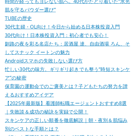
時間が経ってもヨレない肌へ。40代がたどり着いた“水光
肌を守るパウダー選び”
TUBEの歴史
30代主婦・OL向け！今日から始める日本株投資入門
30代向け！日本株投資入門：初心者でも安心！
釧路の夜を彩る名店たち：居酒屋 達、自由酒場 ろん、そ
してスナック イートンの魅力
Androidスマホの失敗しない選び方
忙しい30代の味方。ギリギリ起きでも整う“時短スキンケ
ア”の秘密
保育園の運動会でのご褒美とは？子どもたちの努力を讃
えるおすすめアイデア
【2025年最新版】看護師転職エージェントおすすめ8選
｜失敗談＆成功の秘訣を実録で公開！
スキンケアの正しい順番を徹底解説｜朝・夜別＆肌悩み
別のベストな手順とは？