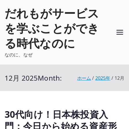
内
だれもがサービス
容
を
を学ぶことができ
ス
キ
る時代なのに
ッ
プ
なのに、なぜ
12月 2025
Month:
ホーム
2025年
12月
30代向け！日本株投資入
門：今日から始める資産形