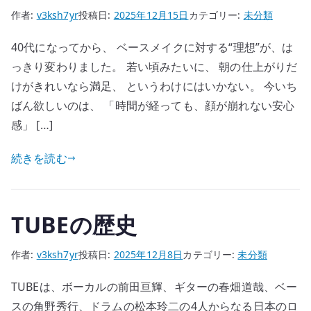
作者:
v3ksh7yr
投稿日:
2025年12月15日
カテゴリー:
未分類
40代になってから、 ベースメイクに対する“理想”が、は
っきり変わりました。 若い頃みたいに、 朝の仕上がりだ
けがきれいなら満足、 というわけにはいかない。 今いち
ばん欲しいのは、 「時間が経っても、顔が崩れない安心
感」 […]
続きを読む
TUBEの歴史
作者:
v3ksh7yr
投稿日:
2025年12月8日
カテゴリー:
未分類
TUBEは、ボーカルの前田亘輝、ギターの春畑道哉、ベー
スの角野秀行、ドラムの松本玲二の4人からなる日本のロ