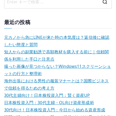
検
索
結
最近の投稿
果
:
元カノから急にLINEが来た時の本気度は？返信後に確認
したい態度と質問
知人からの副業勧誘で高額教材を購入する前に｜信頼関
係を利用した手口と注意点
撮った画像が見つからない？Windows11スクリーンショ
ットの行方と整理術
海外出張における男性の服装マナーとは？国際ビジネス
で信頼を得るための考え方
30代主婦向け！日本株投資入門：賢く資産UP
日本株投資入門：30代主婦・OL向け資産形成術
30代向け！日本株投資入門：今日から始める資産形成