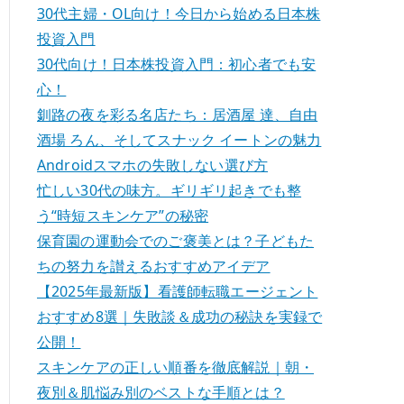
30代主婦・OL向け！今日から始める日本株
投資入門
30代向け！日本株投資入門：初心者でも安
心！
釧路の夜を彩る名店たち：居酒屋 達、自由
酒場 ろん、そしてスナック イートンの魅力
Androidスマホの失敗しない選び方
忙しい30代の味方。ギリギリ起きでも整
う“時短スキンケア”の秘密
保育園の運動会でのご褒美とは？子どもた
ちの努力を讃えるおすすめアイデア
【2025年最新版】看護師転職エージェント
おすすめ8選｜失敗談＆成功の秘訣を実録で
公開！
スキンケアの正しい順番を徹底解説｜朝・
夜別＆肌悩み別のベストな手順とは？