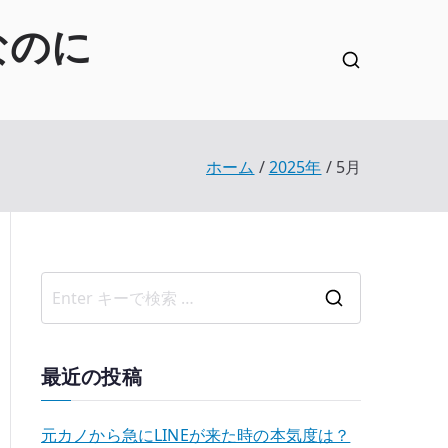
なのに
ホーム
2025年
5月
検
索
結
最近の投稿
果
:
元カノから急にLINEが来た時の本気度は？