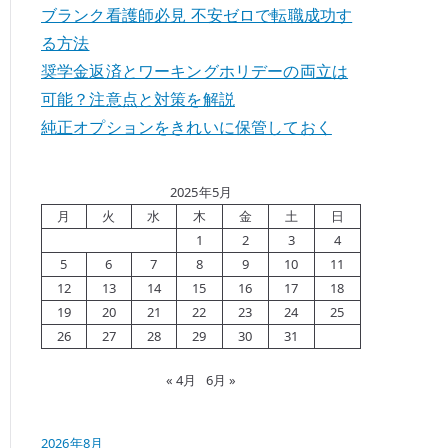
ブランク看護師必見 不安ゼロで転職成功す
る方法
奨学金返済とワーキングホリデーの両立は
可能？注意点と対策を解説
純正オプションをきれいに保管しておく
2025年5月
月
火
水
木
金
土
日
1
2
3
4
5
6
7
8
9
10
11
12
13
14
15
16
17
18
19
20
21
22
23
24
25
26
27
28
29
30
31
« 4月
6月 »
2026年8月