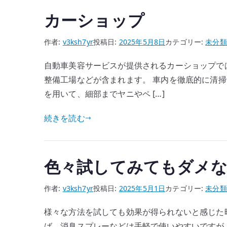
カーショップ
作者:
v3ksh7yr
投稿日:
2025年5月8日
カテゴリー:
未分類
自動車美容サービスが提供されるカーショップで
整備工場などが含まれます。 車内を徹底的に清
を用いて、細部までヤニやペ […]
続きを読む
色々試してみてもダメな
作者:
v3ksh7yr
投稿日:
2025年5月1日
カテゴリー:
未分類
様々な方法を試しても効果が得られないと感じた
ば、消臭スプレーなどは手軽で使いやすいですが