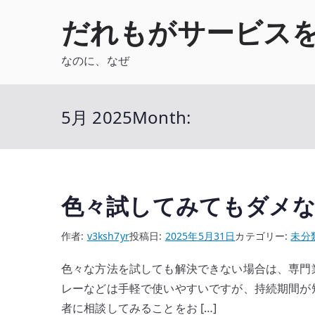
内
だれもがサービス
容
を
なのに、なぜ
ス
キ
ッ
5月 2025
Month:
プ
色々試してみてもダメな
作者:
v3ksh7yr
投稿日:
2025年5月31日
カテゴリー:
未分
色々な方法を試しても解決できない場合は、専門
レーなどは手軽で使いやすいですが、持続期間が
者に相談してみることをお […]