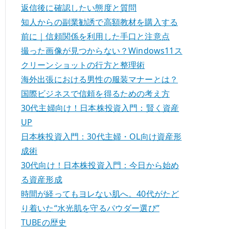
返信後に確認したい態度と質問
知人からの副業勧誘で高額教材を購入する
前に｜信頼関係を利用した手口と注意点
撮った画像が見つからない？Windows11ス
クリーンショットの行方と整理術
海外出張における男性の服装マナーとは？
国際ビジネスで信頼を得るための考え方
30代主婦向け！日本株投資入門：賢く資産
UP
日本株投資入門：30代主婦・OL向け資産形
成術
30代向け！日本株投資入門：今日から始め
る資産形成
時間が経ってもヨレない肌へ。40代がたど
り着いた“水光肌を守るパウダー選び”
TUBEの歴史