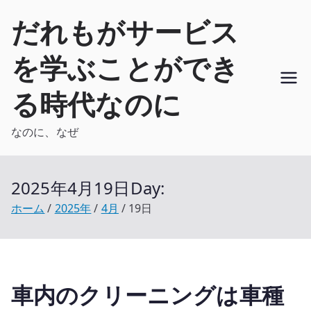
内
だれもがサービス
容
を
を学ぶことができ
ス
キ
る時代なのに
ッ
プ
なのに、なぜ
2025年4月19日
Day:
ホーム
2025年
4月
19日
車内のクリーニングは車種