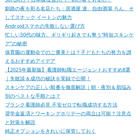
釧路の夜を彩る名店たち：居酒屋 達、自由酒場 ろん、そ
してスナック イートンの魅力
Androidスマホの失敗しない選び方
忙しい30代の味方。ギリギリ起きでも整う“時短スキンケ
ア”の秘密
保育園の運動会でのご褒美とは？子どもたちの努力を讃
えるおすすめアイデア
【2025年最新版】看護師転職エージェントおすすめ8選
｜失敗談＆成功の秘訣を実録で公開！
スキンケアの正しい順番を徹底解説｜朝・夜別＆肌悩み
別のベストな手順とは？
ブランク看護師必見 不安ゼロで転職成功する方法
奨学金返済とワーキングホリデーの両立は可能？注意点
と対策を解説
純正オプションをきれいに保管しておく