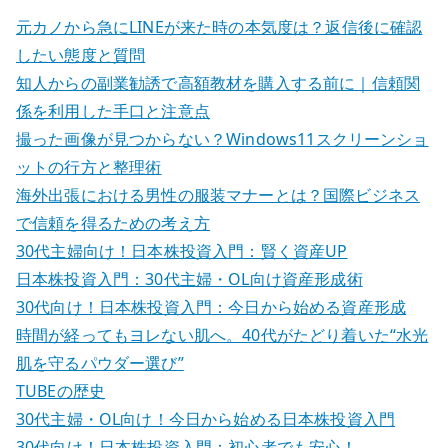
:
元カノから急にLINEが来た時の本気度は？返信後に確認
したい態度と質問
知人からの副業勧誘で高額教材を購入する前に｜信頼関
係を利用した手口と注意点
撮った画像が見つからない？Windows11スクリーンショ
ットの行方と整理術
海外出張における男性の服装マナーとは？国際ビジネス
で信頼を得るための考え方
30代主婦向け！日本株投資入門：賢く資産UP
日本株投資入門：30代主婦・OL向け資産形成術
30代向け！日本株投資入門：今日から始める資産形成
時間が経ってもヨレない肌へ。40代がたどり着いた“水光
肌を守るパウダー選び”
TUBEの歴史
30代主婦・OL向け！今日から始める日本株投資入門
30代向け！日本株投資入門：初心者でも安心！