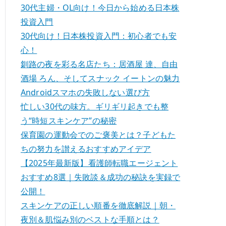
30代主婦・OL向け！今日から始める日本株
投資入門
30代向け！日本株投資入門：初心者でも安
心！
釧路の夜を彩る名店たち：居酒屋 達、自由
酒場 ろん、そしてスナック イートンの魅力
Androidスマホの失敗しない選び方
忙しい30代の味方。ギリギリ起きでも整
う“時短スキンケア”の秘密
保育園の運動会でのご褒美とは？子どもた
ちの努力を讃えるおすすめアイデア
【2025年最新版】看護師転職エージェント
おすすめ8選｜失敗談＆成功の秘訣を実録で
公開！
スキンケアの正しい順番を徹底解説｜朝・
夜別＆肌悩み別のベストな手順とは？