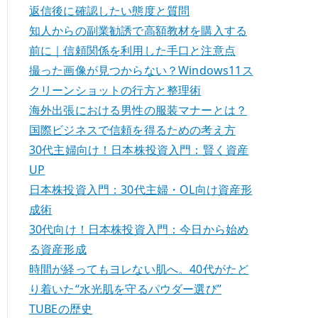
返信後に確認したい態度と質問
知人からの副業勧誘で高額教材を購入する
前に｜信頼関係を利用した手口と注意点
撮った画像が見つからない？Windows11ス
クリーンショットの行方と整理術
海外出張における男性の服装マナーとは？
国際ビジネスで信頼を得るための考え方
30代主婦向け！日本株投資入門：賢く資産
UP
日本株投資入門：30代主婦・OL向け資産形
成術
30代向け！日本株投資入門：今日から始め
る資産形成
時間が経ってもヨレない肌へ。40代がたど
り着いた“水光肌を守るパウダー選び”
TUBEの歴史