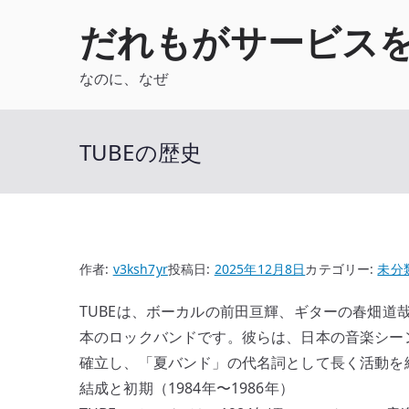
内
だれもがサービス
容
を
なのに、なぜ
ス
キ
ッ
TUBEの歴史
プ
作者:
v3ksh7yr
投稿日:
2025年12月8日
カテゴリー:
未分
TUBEは、ボーカルの前田亘輝、ギターの春畑道
本のロックバンドです。彼らは、日本の音楽シー
確立し、「夏バンド」の代名詞として長く活動を
結成と初期（1984年〜1986年）