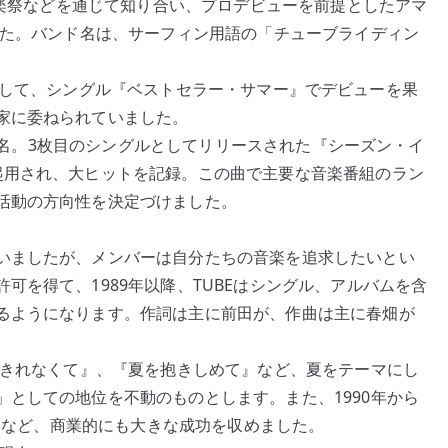
の音楽祭などを通じて知り合い、プロデビューを前提としたアマ
した。バンド名は、サーフィン用語の「チューブライディン
E」**として、シングル『ベストセラー・サマー』でデビューを果
家に委ねられていました。
*に改名。3枚目のシングルとしてリリースされた『シーズン・イ
起用され、大ヒットを記録。この曲で主要な音楽番組のラン
活動の方向性を決定づけました。
いましたが、メンバーは自分たちの音楽を追求したいとい
可を得て、1989年以降、TUBEはシングル、アルバムを含
るようになります。作詞は主に前田が、作曲は主に春畑が
ちきれなくて』、『夏を抱きしめて』など、夏をテーマにし
としての地位を不動のものとします。また、1990年から
するなど、商業的にも大きな成功を収めました。