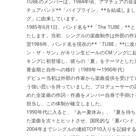
TUBEのメンバーは、1984年頃、アマチュア
チュアバンド**「パイプライン」**を結成しま
グ」に由来しています。
1985年6月1日、バンド名を**「The TUB
たします。当初、シングルの楽曲制作は外部の作
翌1986年、バンド名を現在の**「TUBE」*
ン・ザ・サン』がキリン生ビールのCMソングに
キングに初登場し、彼らの「夏」をテーマとした
黄金期と自作への移行（1989年〜1990年代）
デビュー当初は外部の作家から楽曲提供を受けて
う強い思いを持っていました。プロデューサーの許
めた全楽曲の作詞・作曲をメンバー自身で手掛け
担当し、この体制が確立しました。
1990年代に入ると、『あー夏休み』、『夏を待
た楽曲を次々とヒットさせ、国民的な「夏バンド」
2004年までシングルの連続TOP10入りを記録