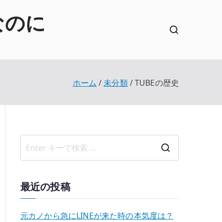
なのに
ホーム
未分類
TUBEの歴史
検
索
結
最近の投稿
果
:
元カノから急にLINEが来た時の本気度は？