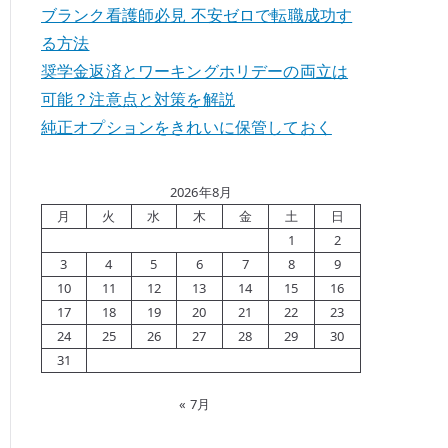
ブランク看護師必見 不安ゼロで転職成功す
る方法
奨学金返済とワーキングホリデーの両立は
可能？注意点と対策を解説
純正オプションをきれいに保管しておく
2026年8月
月
火
水
木
金
土
日
1
2
3
4
5
6
7
8
9
10
11
12
13
14
15
16
17
18
19
20
21
22
23
24
25
26
27
28
29
30
31
« 7月