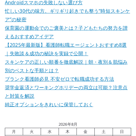
Androidスマホの失敗しない選び方
忙しい30代の味方。ギリギリ起きでも整う“時短スキンケ
ア”の秘密
保育園の運動会でのご褒美とは？子どもたちの努力を讃
えるおすすめアイデア
【2025年最新版】看護師転職エージェントおすすめ8選
｜失敗談＆成功の秘訣を実録で公開！
スキンケアの正しい順番を徹底解説｜朝・夜別＆肌悩み
別のベストな手順とは？
ブランク看護師必見 不安ゼロで転職成功する方法
奨学金返済とワーキングホリデーの両立は可能？注意点
と対策を解説
純正オプションをきれいに保管しておく
2026年8月
月
火
水
木
金
土
日