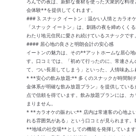
ろんでの夜は、新鮮な食材を使った大衆的な料理
会体験**を提供してくれます。
### 3. スナック イートン：温かい人情とカラオ
「スナック イートン」は、釧路の夜を締めくく
わたり地元住民に愛され続けているスナックです
#### 居心地の良さと明朗会計の安心感
イートンの魅力は、その**アットホームな居心地
す。口コミでは、「初めて行ったのに、常連さん
て、つい長居してしまう」といった、人情味あふ
* **安心の飲み放題:** 多くのスナックが時
金体系が明確な飲み放題プラン」を提供している
点で信頼を得ています。飲み放題プランには、カ
まりません。
* **カラオケの賑わい:** 店内は常連客の心
れる雰囲気がある」という口コミが見られます。
**地域の社交場**としての機能を発揮しています