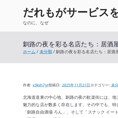
内
だれもがサービス
容
を
なのに、なぜ
ス
キ
ッ
釧路の夜を彩る名店たち：居酒屋
プ
ホーム
未分類
釧路の夜を彩る名店たち：居酒屋
作者:
v3ksh7yr
投稿日:
2025年11月21日
カテゴリー:
未
北海道道東の中心地、釧路の夜の歓楽街には、地
魅力的な店が数多く存在します。その中でも、特
「釧路自由酒場 ろん」、そして「スナック イー