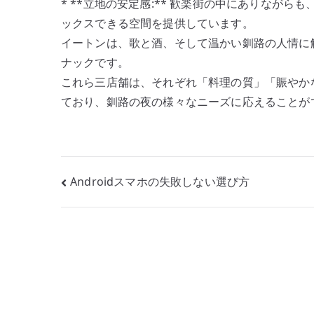
* **立地の安定感:** 歓楽街の中にありなが
ックスできる空間を提供しています。
イートンは、歌と酒、そして温かい釧路の人情に触
ナックです。
これら三店舗は、それぞれ「料理の質」「賑やか
ており、釧路の夜の様々なニーズに応えることが
投
Androidスマホの失敗しない選び方
稿
ナ
ビ
ゲ