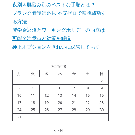
夜別＆肌悩み別のベストな手順とは？
ブランク看護師必見 不安ゼロで転職成功す
る方法
奨学金返済とワーキングホリデーの両立は
可能？注意点と対策を解説
純正オプションをきれいに保管しておく
2026年8月
月
火
水
木
金
土
日
1
2
3
4
5
6
7
8
9
10
11
12
13
14
15
16
17
18
19
20
21
22
23
24
25
26
27
28
29
30
31
« 7月