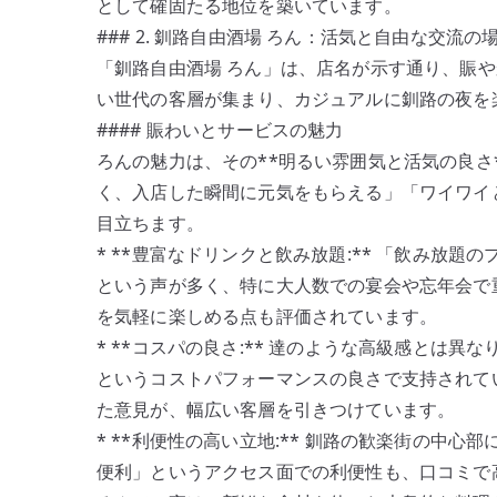
として確固たる地位を築いています。
### 2. 釧路自由酒場 ろん：活気と自由な交流の
「釧路自由酒場 ろん」は、店名が示す通り、賑
い世代の客層が集まり、カジュアルに釧路の夜を
#### 賑わいとサービスの魅力
ろんの魅力は、その**明るい雰囲気と活気の良さ
く、入店した瞬間に元気をもらえる」「ワイワイ
目立ちます。
* **豊富なドリンクと飲み放題:** 「飲み放
という声が多く、特に大人数での宴会や忘年会で
を気軽に楽しめる点も評価されています。
* **コスパの良さ:** 達のような高級感とは
というコストパフォーマンスの良さで支持されて
た意見が、幅広い客層を引きつけています。
* **利便性の高い立地:** 釧路の歓楽街の中
便利」というアクセス面での利便性も、口コミで