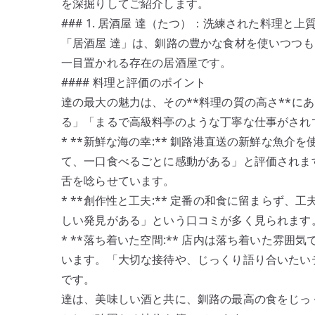
を深掘りしてご紹介します。
### 1. 居酒屋 達（たつ）：洗練された料理と上
「居酒屋 達」は、釧路の豊かな食材を使いつつ
一目置かれる存在の居酒屋です。
#### 料理と評価のポイント
達の最大の魅力は、その**料理の質の高さ**に
る」「まるで高級料亭のような丁寧な仕事がされ
* **新鮮な海の幸:** 釧路港直送の新鮮な魚
て、一口食べるごとに感動がある」と評価されま
舌を唸らせています。
* **創作性と工夫:** 定番の和食に留まらず
しい発見がある」という口コミが多く見られます
* **落ち着いた空間:** 店内は落ち着いた雰
います。「大切な接待や、じっくり語り合いたい
です。
達は、美味しい酒と共に、釧路の最高の食をじっく