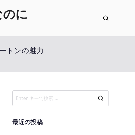
なのに
イートンの魅力
検
索
結
最近の投稿
果