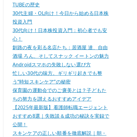
TUBEの歴史
30代主婦・OL向け！今日から始める日本株
投資入門
30代向け！日本株投資入門：初心者でも安
心！
釧路の夜を彩る名店たち：居酒屋 達、自由
酒場 ろん、そしてスナック イートンの魅力
Androidスマホの失敗しない選び方
忙しい30代の味方。ギリギリ起きでも整
う“時短スキンケア”の秘密
保育園の運動会でのご褒美とは？子どもた
ちの努力を讃えるおすすめアイデア
【2025年最新版】看護師転職エージェント
おすすめ8選｜失敗談＆成功の秘訣を実録で
公開！
スキンケアの正しい順番を徹底解説｜朝・