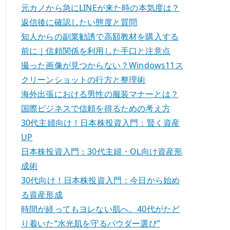
:
元カノから急にLINEが来た時の本気度は？
返信後に確認したい態度と質問
知人からの副業勧誘で高額教材を購入する
前に｜信頼関係を利用した手口と注意点
撮った画像が見つからない？Windows11ス
クリーンショットの行方と整理術
海外出張における男性の服装マナーとは？
国際ビジネスで信頼を得るための考え方
30代主婦向け！日本株投資入門：賢く資産
UP
日本株投資入門：30代主婦・OL向け資産形
成術
30代向け！日本株投資入門：今日から始め
る資産形成
時間が経ってもヨレない肌へ。40代がたど
り着いた“水光肌を守るパウダー選び”