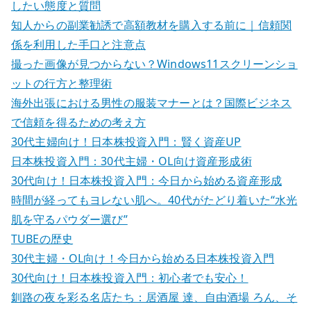
シ
したい態度と質問
ョ
知人からの副業勧誘で高額教材を購入する前に｜信頼関
係を利用した手口と注意点
ン
撮った画像が見つからない？Windows11スクリーンショ
ットの行方と整理術
海外出張における男性の服装マナーとは？国際ビジネス
で信頼を得るための考え方
30代主婦向け！日本株投資入門：賢く資産UP
日本株投資入門：30代主婦・OL向け資産形成術
30代向け！日本株投資入門：今日から始める資産形成
時間が経ってもヨレない肌へ。40代がたどり着いた“水光
肌を守るパウダー選び”
TUBEの歴史
30代主婦・OL向け！今日から始める日本株投資入門
30代向け！日本株投資入門：初心者でも安心！
釧路の夜を彩る名店たち：居酒屋 達、自由酒場 ろん、そ