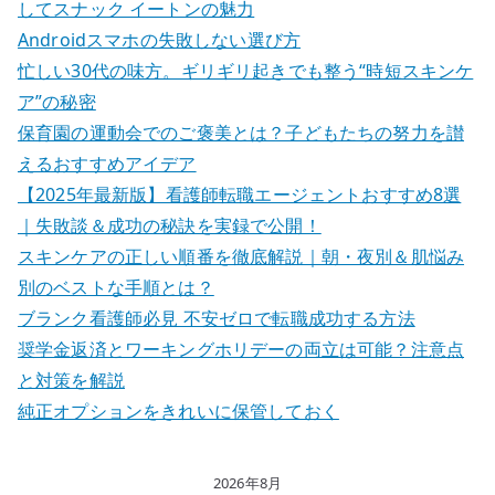
してスナック イートンの魅力
Androidスマホの失敗しない選び方
忙しい30代の味方。ギリギリ起きでも整う“時短スキンケ
ア”の秘密
保育園の運動会でのご褒美とは？子どもたちの努力を讃
えるおすすめアイデア
【2025年最新版】看護師転職エージェントおすすめ8選
｜失敗談＆成功の秘訣を実録で公開！
スキンケアの正しい順番を徹底解説｜朝・夜別＆肌悩み
別のベストな手順とは？
ブランク看護師必見 不安ゼロで転職成功する方法
奨学金返済とワーキングホリデーの両立は可能？注意点
と対策を解説
純正オプションをきれいに保管しておく
2026年8月