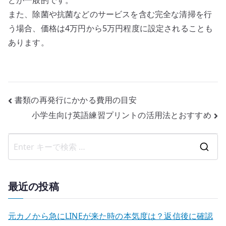
どが一般的です。
また、除菌や抗菌などのサービスを含む完全な清掃を行
う場合、価格は4万円から5万円程度に設定されることも
あります。
投
書類の再発行にかかる費用の目安
小学生向け英語練習プリントの活用法とおすすめ
稿
ナ
検
ビ
索
ゲ
結
最近の投稿
果
ー
:
元カノから急にLINEが来た時の本気度は？返信後に確認