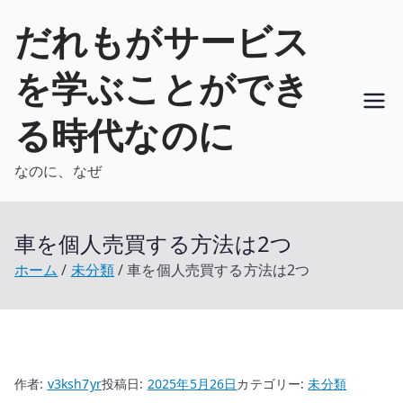
内
だれもがサービス
容
を
を学ぶことができ
ス
キ
る時代なのに
ッ
プ
なのに、なぜ
車を個人売買する方法は2つ
ホーム
未分類
車を個人売買する方法は2つ
作者:
v3ksh7yr
投稿日:
2025年5月26日
カテゴリー:
未分類