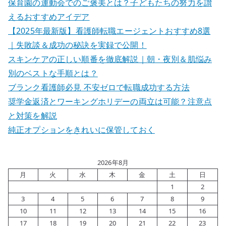
保育園の運動会でのご褒美とは？子どもたちの努力を讃
えるおすすめアイデア
【2025年最新版】看護師転職エージェントおすすめ8選
｜失敗談＆成功の秘訣を実録で公開！
スキンケアの正しい順番を徹底解説｜朝・夜別＆肌悩み
別のベストな手順とは？
ブランク看護師必見 不安ゼロで転職成功する方法
奨学金返済とワーキングホリデーの両立は可能？注意点
と対策を解説
純正オプションをきれいに保管しておく
2026年8月
月
火
水
木
金
土
日
1
2
3
4
5
6
7
8
9
10
11
12
13
14
15
16
17
18
19
20
21
22
23