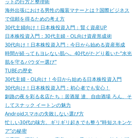
ットの行方と整理術
海外出張における男性の服装マナーとは？国際ビジネス
で信頼を得るための考え方
30代主婦向け！日本株投資入門：賢く資産UP
日本株投資入門：30代主婦・OL向け資産形成術
30代向け！日本株投資入門：今日から始める資産形成
時間が経ってもヨレない肌へ。40代がたどり着いた“水光
肌を守るパウダー選び”
TUBEの歴史
30代主婦・OL向け！今日から始める日本株投資入門
30代向け！日本株投資入門：初心者でも安心！
釧路の夜を彩る名店たち：居酒屋 達、自由酒場 ろん、そ
してスナック イートンの魅力
Androidスマホの失敗しない選び方
忙しい30代の味方。ギリギリ起きでも整う“時短スキンケ
ア”の秘密