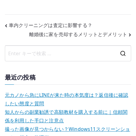
投
車内クリーニングは査定に影響する？
離婚後に家を売却するメリットとデメリット
稿
ナ
検
ビ
索
ゲ
結
最近の投稿
果
ー
:
元カノから急にLINEが来た時の本気度は？返信後に確認
シ
したい態度と質問
ョ
知人からの副業勧誘で高額教材を購入する前に｜信頼関
係を利用した手口と注意点
ン
撮った画像が見つからない？Windows11スクリーンショ