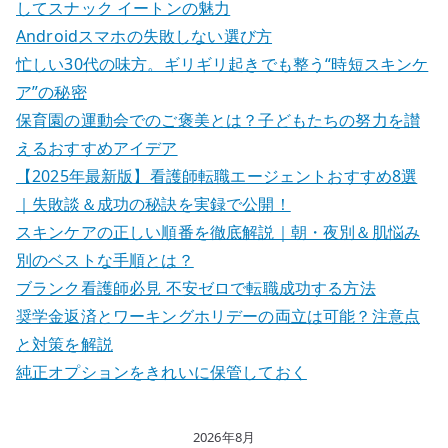
してスナック イートンの魅力
Androidスマホの失敗しない選び方
忙しい30代の味方。ギリギリ起きでも整う“時短スキンケ
ア”の秘密
保育園の運動会でのご褒美とは？子どもたちの努力を讃
えるおすすめアイデア
【2025年最新版】看護師転職エージェントおすすめ8選
｜失敗談＆成功の秘訣を実録で公開！
スキンケアの正しい順番を徹底解説｜朝・夜別＆肌悩み
別のベストな手順とは？
ブランク看護師必見 不安ゼロで転職成功する方法
奨学金返済とワーキングホリデーの両立は可能？注意点
と対策を解説
純正オプションをきれいに保管しておく
2026年8月