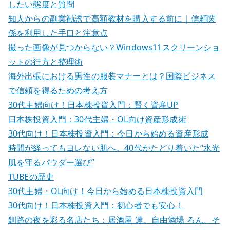
シ
したい態度と質問
ョ
知人からの副業勧誘で高額教材を購入する前に｜信頼関
係を利用した手口と注意点
ン
撮った画像が見つからない？Windows11スクリーンショ
ットの行方と整理術
海外出張における男性の服装マナーとは？国際ビジネス
で信頼を得るための考え方
30代主婦向け！日本株投資入門：賢く資産UP
日本株投資入門：30代主婦・OL向け資産形成術
30代向け！日本株投資入門：今日から始める資産形成
時間が経ってもヨレない肌へ。40代がたどり着いた“水光
肌を守るパウダー選び”
TUBEの歴史
30代主婦・OL向け！今日から始める日本株投資入門
30代向け！日本株投資入門：初心者でも安心！
釧路の夜を彩る名店たち：居酒屋 達、自由酒場 ろん、そ