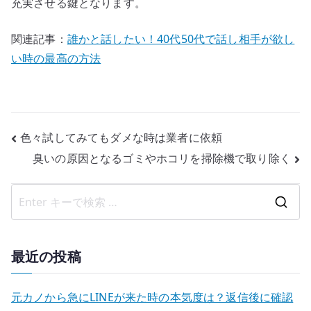
充実させる鍵となります。
関連記事：
誰かと話したい！40代50代で話し相手が欲し
い時の最高の方法
投
色々試してみてもダメな時は業者に依頼
臭いの原因となるゴミやホコリを掃除機で取り除く
稿
ナ
検
ビ
索
ゲ
結
最近の投稿
果
ー
:
元カノから急にLINEが来た時の本気度は？返信後に確認