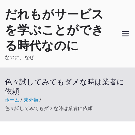
内
だれもがサービス
容
を
を学ぶことができ
ス
キ
る時代なのに
ッ
プ
なのに、なぜ
色々試してみてもダメな時は業者に
依頼
ホーム
未分類
色々試してみてもダメな時は業者に依頼