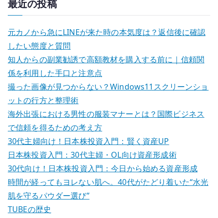
最近の投稿
ー
果
シ
:
元カノから急にLINEが来た時の本気度は？返信後に確認
ョ
したい態度と質問
知人からの副業勧誘で高額教材を購入する前に｜信頼関
ン
係を利用した手口と注意点
撮った画像が見つからない？Windows11スクリーンショ
ットの行方と整理術
海外出張における男性の服装マナーとは？国際ビジネス
で信頼を得るための考え方
30代主婦向け！日本株投資入門：賢く資産UP
日本株投資入門：30代主婦・OL向け資産形成術
30代向け！日本株投資入門：今日から始める資産形成
時間が経ってもヨレない肌へ。40代がたどり着いた“水光
肌を守るパウダー選び”
TUBEの歴史