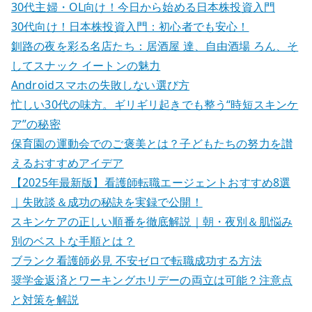
30代主婦・OL向け！今日から始める日本株投資入門
30代向け！日本株投資入門：初心者でも安心！
釧路の夜を彩る名店たち：居酒屋 達、自由酒場 ろん、そ
してスナック イートンの魅力
Androidスマホの失敗しない選び方
忙しい30代の味方。ギリギリ起きでも整う“時短スキンケ
ア”の秘密
保育園の運動会でのご褒美とは？子どもたちの努力を讃
えるおすすめアイデア
【2025年最新版】看護師転職エージェントおすすめ8選
｜失敗談＆成功の秘訣を実録で公開！
スキンケアの正しい順番を徹底解説｜朝・夜別＆肌悩み
別のベストな手順とは？
ブランク看護師必見 不安ゼロで転職成功する方法
奨学金返済とワーキングホリデーの両立は可能？注意点
と対策を解説