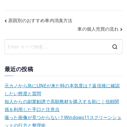
投
原因別のおすすめ車内消臭方法
車の個人売買の流れ
稿
ナ
検
ビ
索
ゲ
結
最近の投稿
果
ー
:
元カノから急にLINEが来た時の本気度は？返信後に確認
シ
したい態度と質問
ョ
知人からの副業勧誘で高額教材を購入する前に｜信頼関
係を利用した手口と注意点
ン
撮った画像が見つからない？Windows11スクリーンショ
ットの行方と整理術