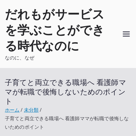
内
だれもがサービス
容
を
を学ぶことができ
ス
キ
る時代なのに
ッ
プ
なのに、なぜ
子育てと両立できる職場へ 看護師マ
マが転職で後悔しないためのポイン
ト
ホーム
未分類
子育てと両立できる職場へ 看護師ママが転職で後悔しな
いためのポイント