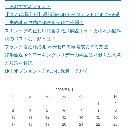
えるおすすめアイデア
【2025年最新版】看護師転職エージェントおすすめ8選
｜失敗談＆成功の秘訣を実録で公開！
スキンケアの正しい順番を徹底解説｜朝・夜別＆肌悩み
別のベストな手順とは？
ブランク看護師必見 不安ゼロで転職成功する方法
奨学金返済とワーキングホリデーの両立は可能？注意点
と対策を解説
純正オプションをきれいに保管しておく
2026年8月
月
火
水
木
金
土
日
1
2
3
4
5
6
7
8
9
10
11
12
13
14
15
16
17
18
19
20
21
22
23