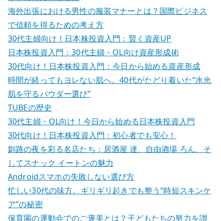
海外出張における男性の服装マナーとは？国際ビジネス
で信頼を得るための考え方
30代主婦向け！日本株投資入門：賢く資産UP
日本株投資入門：30代主婦・OL向け資産形成術
30代向け！日本株投資入門：今日から始める資産形成
時間が経ってもヨレない肌へ。40代がたどり着いた“水光
肌を守るパウダー選び”
TUBEの歴史
30代主婦・OL向け！今日から始める日本株投資入門
30代向け！日本株投資入門：初心者でも安心！
釧路の夜を彩る名店たち：居酒屋 達、自由酒場 ろん、そ
してスナック イートンの魅力
Androidスマホの失敗しない選び方
忙しい30代の味方。ギリギリ起きでも整う“時短スキンケ
ア”の秘密
保育園の運動会でのご褒美とは？子どもたちの努力を讃