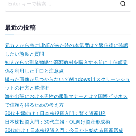
検
ナ
索
ビ
結
最近の投稿
ゲ
果
:
ー
元カノから急にLINEが来た時の本気度は？返信後に確認
したい態度と質問
シ
知人からの副業勧誘で高額教材を購入する前に｜信頼関
ョ
係を利用した手口と注意点
撮った画像が見つからない？Windows11スクリーンショ
ン
ットの行方と整理術
海外出張における男性の服装マナーとは？国際ビジネス
で信頼を得るための考え方
30代主婦向け！日本株投資入門：賢く資産UP
日本株投資入門：30代主婦・OL向け資産形成術
30代向け！日本株投資入門：今日から始める資産形成