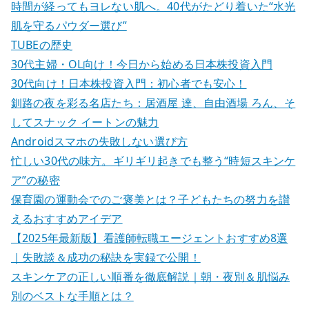
時間が経ってもヨレない肌へ。40代がたどり着いた“水光
肌を守るパウダー選び”
TUBEの歴史
30代主婦・OL向け！今日から始める日本株投資入門
30代向け！日本株投資入門：初心者でも安心！
釧路の夜を彩る名店たち：居酒屋 達、自由酒場 ろん、そ
してスナック イートンの魅力
Androidスマホの失敗しない選び方
忙しい30代の味方。ギリギリ起きでも整う“時短スキンケ
ア”の秘密
保育園の運動会でのご褒美とは？子どもたちの努力を讃
えるおすすめアイデア
【2025年最新版】看護師転職エージェントおすすめ8選
｜失敗談＆成功の秘訣を実録で公開！
スキンケアの正しい順番を徹底解説｜朝・夜別＆肌悩み
別のベストな手順とは？