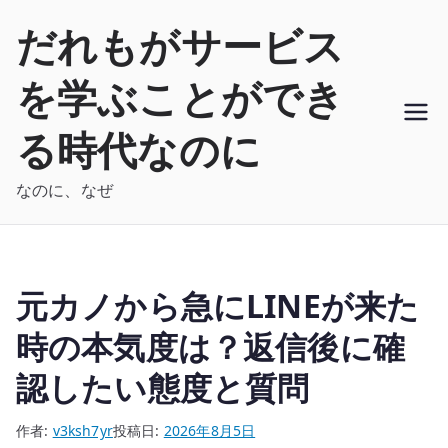
内
だれもがサービス
容
を
を学ぶことができ
ス
キ
る時代なのに
ッ
プ
なのに、なぜ
元カノから急にLINEが来た
時の本気度は？返信後に確
認したい態度と質問
作者:
v3ksh7yr
投稿日:
2026年8月5日